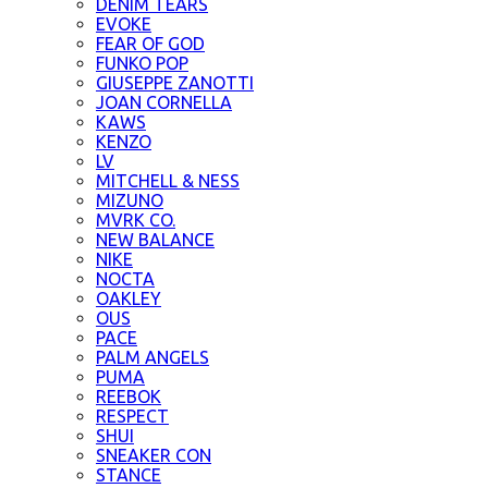
DENIM TEARS
EVOKE
FEAR OF GOD
FUNKO POP
GIUSEPPE ZANOTTI
JOAN CORNELLA
KAWS
KENZO
LV
MITCHELL & NESS
MIZUNO
MVRK CO.
NEW BALANCE
NIKE
NOCTA
OAKLEY
OUS
PACE
PALM ANGELS
PUMA
REEBOK
RESPECT
SHUI
SNEAKER CON
STANCE