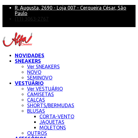
R. Augusta, 2690 - Loja 007 - Cerqueira César, São
Paulo
(11) 3063-2767
alfa@alfasneakers
NOVIDADES
SNEAKERS
Ver SNEAKERS
NOVO
SEMINOVO
VESTUÁRIO
Ver VESTUÁRIO
CAMISETAS
CALÇAS
SHORTS/BERMUDAS
BLUSAS
CORTA-VENTO
JAQUETAS
MOLETONS
OUTROS