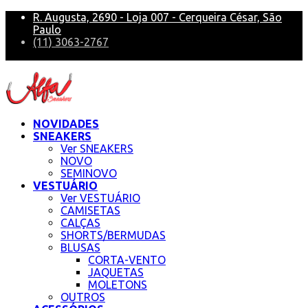
R. Augusta, 2690 - Loja 007 - Cerqueira César, São
Paulo
(11) 3063-2767
alfa@alfasneakers
NOVIDADES
SNEAKERS
Ver SNEAKERS
NOVO
SEMINOVO
VESTUÁRIO
Ver VESTUÁRIO
CAMISETAS
CALÇAS
SHORTS/BERMUDAS
BLUSAS
CORTA-VENTO
JAQUETAS
MOLETONS
OUTROS