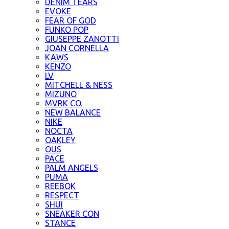
DENIM TEARS
EVOKE
FEAR OF GOD
FUNKO POP
GIUSEPPE ZANOTTI
JOAN CORNELLA
KAWS
KENZO
LV
MITCHELL & NESS
MIZUNO
MVRK CO.
NEW BALANCE
NIKE
NOCTA
OAKLEY
OUS
PACE
PALM ANGELS
PUMA
REEBOK
RESPECT
SHUI
SNEAKER CON
STANCE