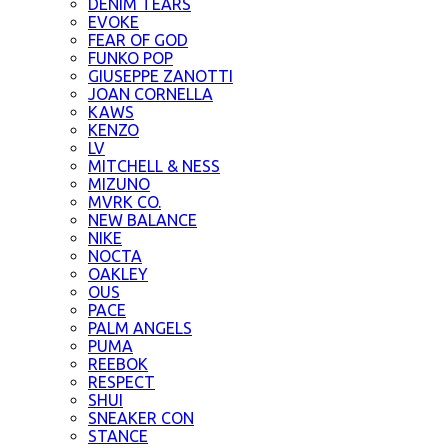
DENIM TEARS
EVOKE
FEAR OF GOD
FUNKO POP
GIUSEPPE ZANOTTI
JOAN CORNELLA
KAWS
KENZO
LV
MITCHELL & NESS
MIZUNO
MVRK CO.
NEW BALANCE
NIKE
NOCTA
OAKLEY
OUS
PACE
PALM ANGELS
PUMA
REEBOK
RESPECT
SHUI
SNEAKER CON
STANCE