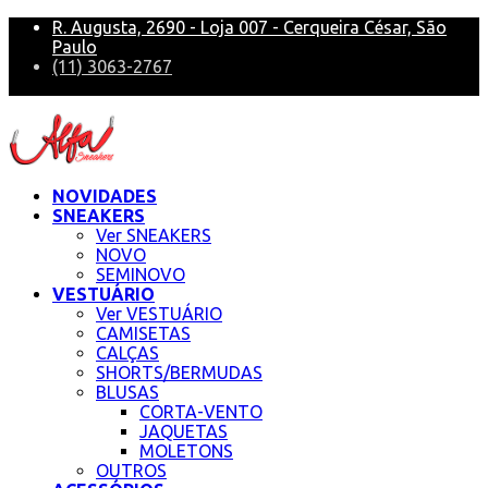
R. Augusta, 2690 - Loja 007 - Cerqueira César, São
Paulo
(11) 3063-2767
alfa@alfasneakers
NOVIDADES
SNEAKERS
Ver SNEAKERS
NOVO
SEMINOVO
VESTUÁRIO
Ver VESTUÁRIO
CAMISETAS
CALÇAS
SHORTS/BERMUDAS
BLUSAS
CORTA-VENTO
JAQUETAS
MOLETONS
OUTROS