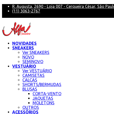
R. Augusta, 2690 - Loja 007 - Cerqueira César, São Paul
(11) 3063-2767
alfa@alfasneakers
NOVIDADES
SNEAKERS
Ver SNEAKERS
NOVO
SEMINOVO
VESTUÁRIO
Ver VESTUÁRIO
CAMISETAS
CALÇAS
SHORTS/BERMUDAS
BLUSAS
CORTA-VENTO
JAQUETAS
MOLETONS
OUTROS
ACESSÓRIOS