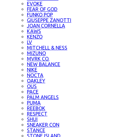
EVOKE
FEAR OF GOD
FUNKO POP
GIUSEPPE ZANOTTI
JOAN CORNELLA
KAWS
KENZO
LV
MITCHELL & NESS
MIZUNO
MVRK CO.
NEW BALANCE
NIKE
NOCTA
OAKLEY
OUS
PACE
PALM ANGELS
PUMA
REEBOK
RESPECT
SHUI
SNEAKER CON
STANCE
STONE ISLAND