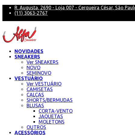
R. Augusta, 2690 - Loja 007 - Cerqueira César, São Paul
(11) 3063-2767
alfa@alfasneakers
NOVIDADES
SNEAKERS
Ver SNEAKERS
NOVO
SEMINOVO
VESTUÁRIO
Ver VESTUÁRIO
CAMISETAS
CALÇAS
SHORTS/BERMUDAS
BLUSAS
CORTA-VENTO
JAQUETAS
MOLETONS
OUTROS
ACESSÓRIOS