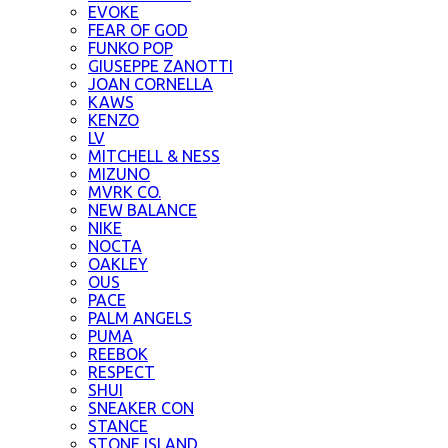
EVOKE
FEAR OF GOD
FUNKO POP
GIUSEPPE ZANOTTI
JOAN CORNELLA
KAWS
KENZO
LV
MITCHELL & NESS
MIZUNO
MVRK CO.
NEW BALANCE
NIKE
NOCTA
OAKLEY
OUS
PACE
PALM ANGELS
PUMA
REEBOK
RESPECT
SHUI
SNEAKER CON
STANCE
STONE ISLAND