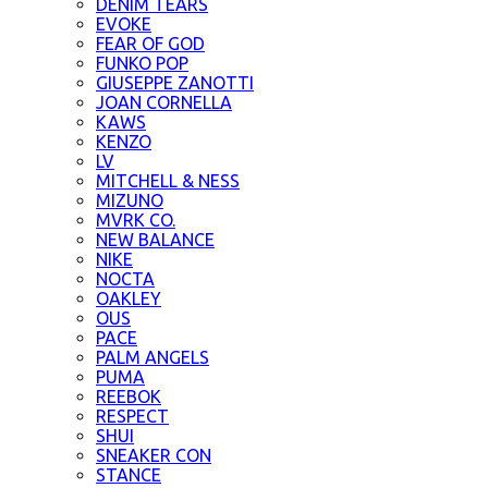
DENIM TEARS
EVOKE
FEAR OF GOD
FUNKO POP
GIUSEPPE ZANOTTI
JOAN CORNELLA
KAWS
KENZO
LV
MITCHELL & NESS
MIZUNO
MVRK CO.
NEW BALANCE
NIKE
NOCTA
OAKLEY
OUS
PACE
PALM ANGELS
PUMA
REEBOK
RESPECT
SHUI
SNEAKER CON
STANCE