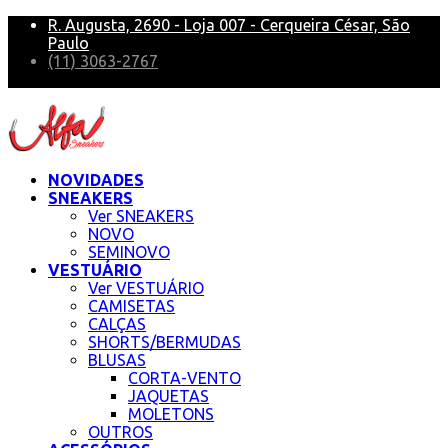
R. Augusta, 2690 - Loja 007 - Cerqueira César, São
Paulo
(11) 3063-2767
alfa@alfasneakers
NOVIDADES
SNEAKERS
Ver SNEAKERS
NOVO
SEMINOVO
VESTUÁRIO
Ver VESTUÁRIO
CAMISETAS
CALÇAS
SHORTS/BERMUDAS
BLUSAS
CORTA-VENTO
JAQUETAS
MOLETONS
OUTROS