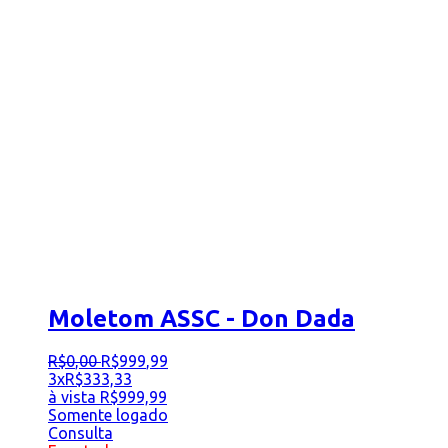
Moletom ASSC - Don Dada
R$
0
,
00
R$
999
,
99
3x
R$
333,33
à vista
R$
999,99
Somente logado
Consulta