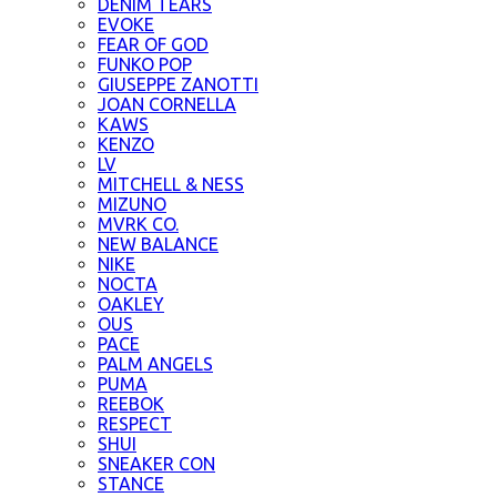
DENIM TEARS
EVOKE
FEAR OF GOD
FUNKO POP
GIUSEPPE ZANOTTI
JOAN CORNELLA
KAWS
KENZO
LV
MITCHELL & NESS
MIZUNO
MVRK CO.
NEW BALANCE
NIKE
NOCTA
OAKLEY
OUS
PACE
PALM ANGELS
PUMA
REEBOK
RESPECT
SHUI
SNEAKER CON
STANCE