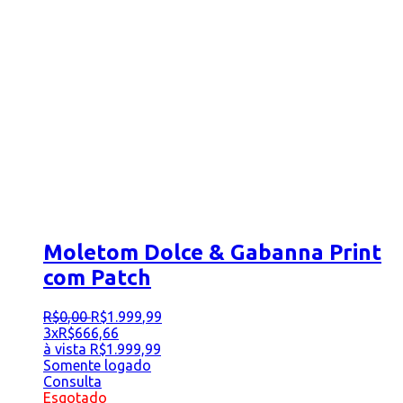
Moletom Dolce & Gabanna Print
com Patch
R$
0
,
00
R$
1.999
,
99
3x
R$
666,66
à vista
R$
1.999,99
Somente logado
Consulta
Esgotado