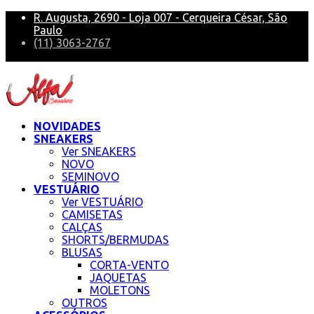
R. Augusta, 2690 - Loja 007 - Cerqueira César, São
Paulo
(11) 3063-2767
alfa@alfasneakers
NOVIDADES
SNEAKERS
Ver SNEAKERS
NOVO
SEMINOVO
VESTUÁRIO
Ver VESTUÁRIO
CAMISETAS
CALÇAS
SHORTS/BERMUDAS
BLUSAS
CORTA-VENTO
JAQUETAS
MOLETONS
OUTROS