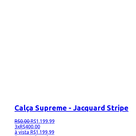
Calça Supreme - Jacquard Stripe
R$
0
,
00
R$
1.199
,
99
3x
R$
400,00
à vista
R$
1.199,99