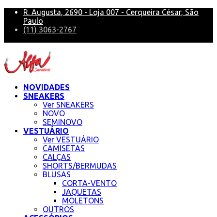
R. Augusta, 2690 - Loja 007 - Cerqueira César, São
Paulo
(11) 3063-2767
alfa@alfasneakers
NOVIDADES
SNEAKERS
Ver SNEAKERS
NOVO
SEMINOVO
VESTUÁRIO
Ver VESTUÁRIO
CAMISETAS
CALÇAS
SHORTS/BERMUDAS
BLUSAS
CORTA-VENTO
JAQUETAS
MOLETONS
OUTROS