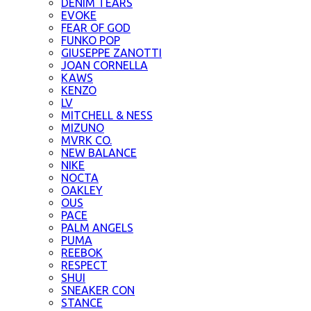
DENIM TEARS
EVOKE
FEAR OF GOD
FUNKO POP
GIUSEPPE ZANOTTI
JOAN CORNELLA
KAWS
KENZO
LV
MITCHELL & NESS
MIZUNO
MVRK CO.
NEW BALANCE
NIKE
NOCTA
OAKLEY
OUS
PACE
PALM ANGELS
PUMA
REEBOK
RESPECT
SHUI
SNEAKER CON
STANCE