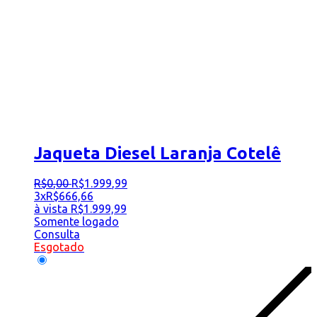
Jaqueta Diesel Laranja Cotelê
R$
0
,
00
R$
1.999
,
99
3x
R$
666,66
à vista
R$
1.999,99
Somente logado
Consulta
Esgotado