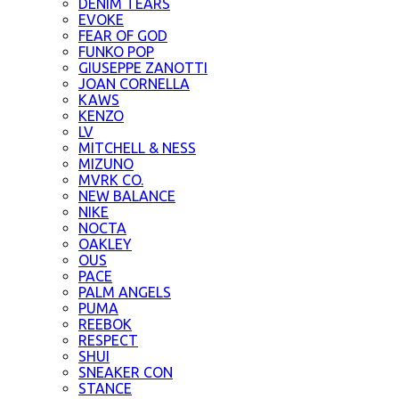
DENIM TEARS
EVOKE
FEAR OF GOD
FUNKO POP
GIUSEPPE ZANOTTI
JOAN CORNELLA
KAWS
KENZO
LV
MITCHELL & NESS
MIZUNO
MVRK CO.
NEW BALANCE
NIKE
NOCTA
OAKLEY
OUS
PACE
PALM ANGELS
PUMA
REEBOK
RESPECT
SHUI
SNEAKER CON
STANCE