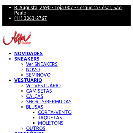
R. Augusta, 2690 - Loja 007 - Cerqueira César, São
Paulo
(11) 3063-2767
alfa@alfasneakers
NOVIDADES
SNEAKERS
Ver SNEAKERS
NOVO
SEMINOVO
VESTUÁRIO
Ver VESTUÁRIO
CAMISETAS
CALÇAS
SHORTS/BERMUDAS
BLUSAS
CORTA-VENTO
JAQUETAS
MOLETONS
OUTROS