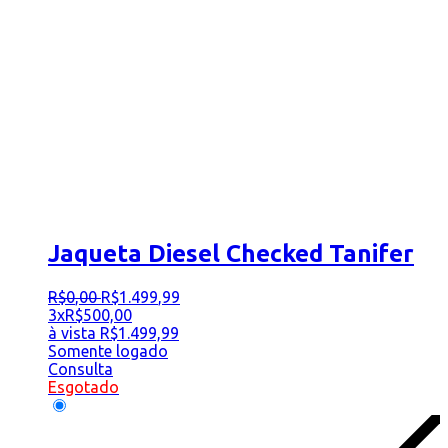
Jaqueta Diesel Checked Tanifer
R$
0
,
00
R$
1.499
,
99
3x
R$
500,00
à vista
R$
1.499,99
Somente logado
Consulta
Esgotado