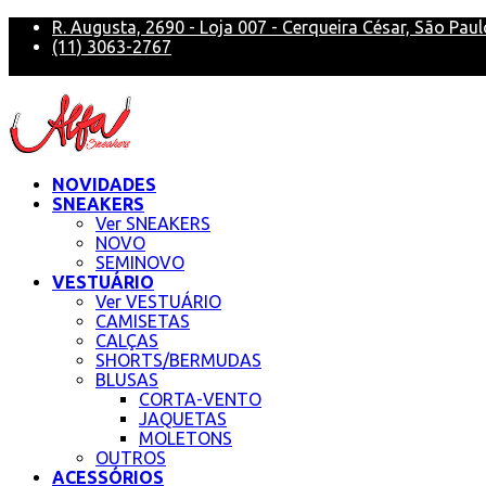
R. Augusta, 2690 - Loja 007 - Cerqueira César, São Paul
(11) 3063-2767
alfa@alfasneakers
NOVIDADES
SNEAKERS
Ver SNEAKERS
NOVO
SEMINOVO
VESTUÁRIO
Ver VESTUÁRIO
CAMISETAS
CALÇAS
SHORTS/BERMUDAS
BLUSAS
CORTA-VENTO
JAQUETAS
MOLETONS
OUTROS
ACESSÓRIOS