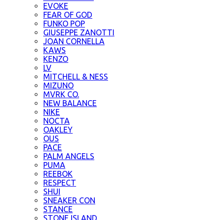
EVOKE
FEAR OF GOD
FUNKO POP
GIUSEPPE ZANOTTI
JOAN CORNELLA
KAWS
KENZO
LV
MITCHELL & NESS
MIZUNO
MVRK CO.
NEW BALANCE
NIKE
NOCTA
OAKLEY
OUS
PACE
PALM ANGELS
PUMA
REEBOK
RESPECT
SHUI
SNEAKER CON
STANCE
STONE ISLAND