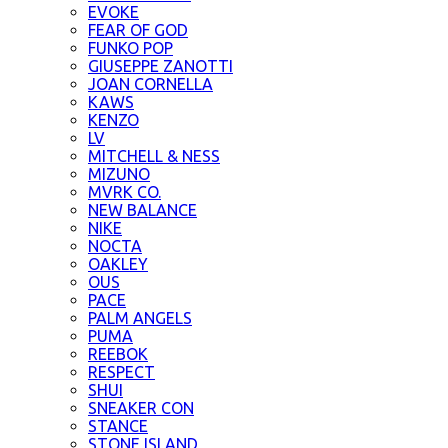
EVOKE
FEAR OF GOD
FUNKO POP
GIUSEPPE ZANOTTI
JOAN CORNELLA
KAWS
KENZO
LV
MITCHELL & NESS
MIZUNO
MVRK CO.
NEW BALANCE
NIKE
NOCTA
OAKLEY
OUS
PACE
PALM ANGELS
PUMA
REEBOK
RESPECT
SHUI
SNEAKER CON
STANCE
STONE ISLAND