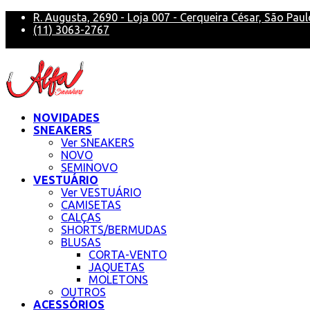
R. Augusta, 2690 - Loja 007 - Cerqueira César, São Paul
(11) 3063-2767
alfa@alfasneakers
NOVIDADES
SNEAKERS
Ver SNEAKERS
NOVO
SEMINOVO
VESTUÁRIO
Ver VESTUÁRIO
CAMISETAS
CALÇAS
SHORTS/BERMUDAS
BLUSAS
CORTA-VENTO
JAQUETAS
MOLETONS
OUTROS
ACESSÓRIOS