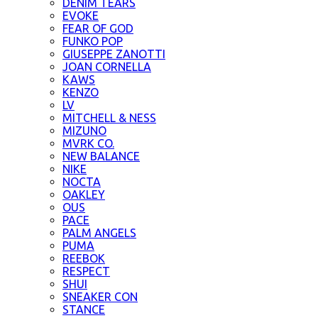
DENIM TEARS
EVOKE
FEAR OF GOD
FUNKO POP
GIUSEPPE ZANOTTI
JOAN CORNELLA
KAWS
KENZO
LV
MITCHELL & NESS
MIZUNO
MVRK CO.
NEW BALANCE
NIKE
NOCTA
OAKLEY
OUS
PACE
PALM ANGELS
PUMA
REEBOK
RESPECT
SHUI
SNEAKER CON
STANCE