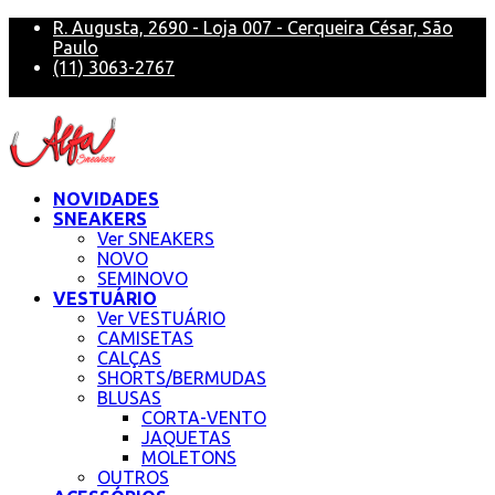
R. Augusta, 2690 - Loja 007 - Cerqueira César, São
Paulo
(11) 3063-2767
alfa@alfasneakers
NOVIDADES
SNEAKERS
Ver SNEAKERS
NOVO
SEMINOVO
VESTUÁRIO
Ver VESTUÁRIO
CAMISETAS
CALÇAS
SHORTS/BERMUDAS
BLUSAS
CORTA-VENTO
JAQUETAS
MOLETONS
OUTROS