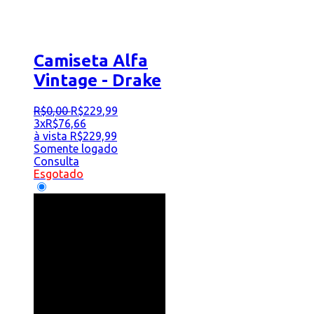
Camiseta Alfa
Vintage - Drake
R$
0
,
00
R$
229
,
99
3x
R$
76,66
à vista
R$
229,99
Somente logado
Consulta
Esgotado