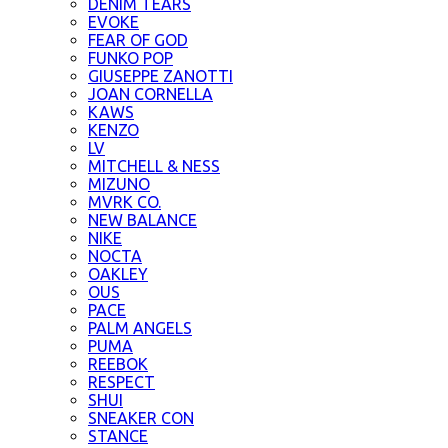
DENIM TEARS
EVOKE
FEAR OF GOD
FUNKO POP
GIUSEPPE ZANOTTI
JOAN CORNELLA
KAWS
KENZO
LV
MITCHELL & NESS
MIZUNO
MVRK CO.
NEW BALANCE
NIKE
NOCTA
OAKLEY
OUS
PACE
PALM ANGELS
PUMA
REEBOK
RESPECT
SHUI
SNEAKER CON
STANCE