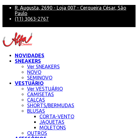
R. Augusta, 2690 - Loja 007 - Cerqueira César, São
Paulo
(11) 3063-2767
alfa@alfasneakers
NOVIDADES
SNEAKERS
Ver SNEAKERS
NOVO
SEMINOVO
VESTUÁRIO
Ver VESTUÁRIO
CAMISETAS
CALÇAS
SHORTS/BERMUDAS
BLUSAS
CORTA-VENTO
JAQUETAS
MOLETONS
OUTROS