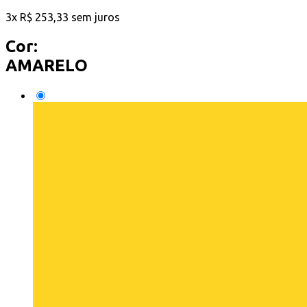
3
x
R$
253,33
sem juros
Cor:
AMARELO