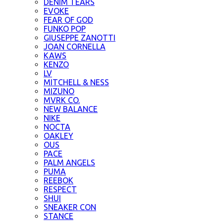
DENIM TEARS
EVOKE
FEAR OF GOD
FUNKO POP
GIUSEPPE ZANOTTI
JOAN CORNELLA
KAWS
KENZO
LV
MITCHELL & NESS
MIZUNO
MVRK CO.
NEW BALANCE
NIKE
NOCTA
OAKLEY
OUS
PACE
PALM ANGELS
PUMA
REEBOK
RESPECT
SHUI
SNEAKER CON
STANCE