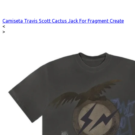
Camiseta Travis Scott Cactus Jack For Fragment Create
<
>