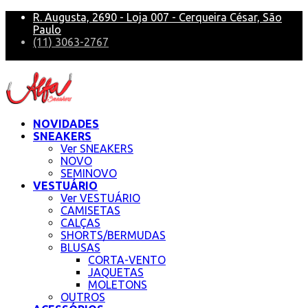
R. Augusta, 2690 - Loja 007 - Cerqueira César, São
Paulo
(11) 3063-2767
alfa@alfasneakers
NOVIDADES
SNEAKERS
Ver SNEAKERS
NOVO
SEMINOVO
VESTUÁRIO
Ver VESTUÁRIO
CAMISETAS
CALÇAS
SHORTS/BERMUDAS
BLUSAS
CORTA-VENTO
JAQUETAS
MOLETONS
OUTROS