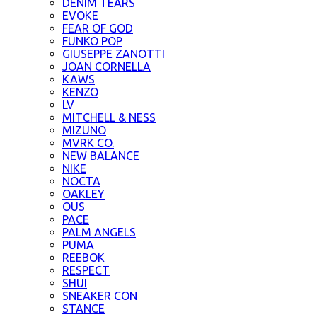
DENIM TEARS
EVOKE
FEAR OF GOD
FUNKO POP
GIUSEPPE ZANOTTI
JOAN CORNELLA
KAWS
KENZO
LV
MITCHELL & NESS
MIZUNO
MVRK CO.
NEW BALANCE
NIKE
NOCTA
OAKLEY
OUS
PACE
PALM ANGELS
PUMA
REEBOK
RESPECT
SHUI
SNEAKER CON
STANCE