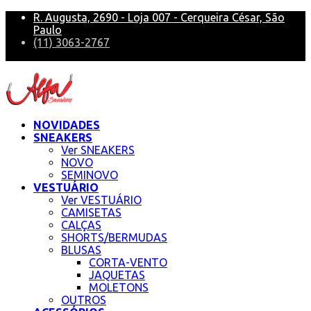
R. Augusta, 2690 - Loja 007 - Cerqueira César, São
Paulo
(11) 3063-2767
alfa@alfasneakers
NOVIDADES
SNEAKERS
Ver SNEAKERS
NOVO
SEMINOVO
VESTUÁRIO
Ver VESTUÁRIO
CAMISETAS
CALÇAS
SHORTS/BERMUDAS
BLUSAS
CORTA-VENTO
JAQUETAS
MOLETONS
OUTROS