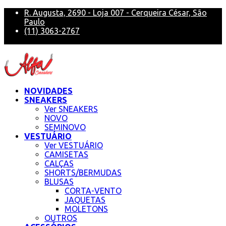
R. Augusta, 2690 - Loja 007 - Cerqueira César, São
Paulo
(11) 3063-2767
alfa@alfasneakers
NOVIDADES
SNEAKERS
Ver SNEAKERS
NOVO
SEMINOVO
VESTUÁRIO
Ver VESTUÁRIO
CAMISETAS
CALÇAS
SHORTS/BERMUDAS
BLUSAS
CORTA-VENTO
JAQUETAS
MOLETONS
OUTROS