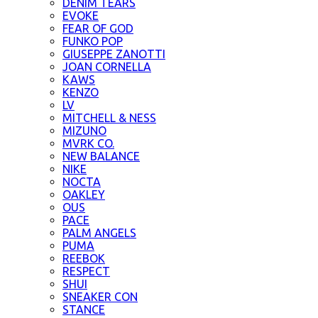
DENIM TEARS
EVOKE
FEAR OF GOD
FUNKO POP
GIUSEPPE ZANOTTI
JOAN CORNELLA
KAWS
KENZO
LV
MITCHELL & NESS
MIZUNO
MVRK CO.
NEW BALANCE
NIKE
NOCTA
OAKLEY
OUS
PACE
PALM ANGELS
PUMA
REEBOK
RESPECT
SHUI
SNEAKER CON
STANCE