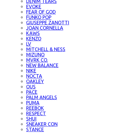
DENIM TEARS
EVOKE
FEAR OF GOD
FUNKO POP
GIUSEPPE ZANOTTI
JOAN CORNELLA
KAWS
KENZO
LV
MITCHELL & NESS
MIZUNO
MVRK CO.
NEW BALANCE
NIKE
NOCTA
OAKLEY
OUS
PACE
PALM ANGELS
PUMA
REEBOK
RESPECT
SHUI
SNEAKER CON
STANCE