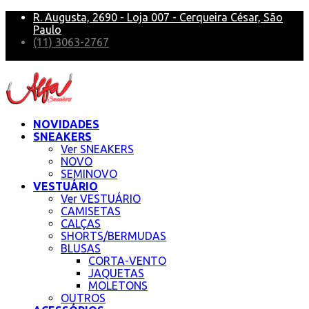
R. Augusta, 2690 - Loja 007 - Cerqueira César, São
Paulo
(11) 3063-2767
alfa@alfasneakers
NOVIDADES
SNEAKERS
Ver SNEAKERS
NOVO
SEMINOVO
VESTUÁRIO
Ver VESTUÁRIO
CAMISETAS
CALÇAS
SHORTS/BERMUDAS
BLUSAS
CORTA-VENTO
JAQUETAS
MOLETONS
OUTROS