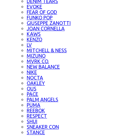
DENIM TEARS
EVOKE
FEAR OF GOD
FUNKO POP
GIUSEPPE ZANOTTI
JOAN CORNELLA
KAWS
KENZO
LV
MITCHELL & NESS
MIZUNO
MVRK CO.
NEW BALANCE
NIKE
NOCTA
OAKLEY
OUS
PACE
PALM ANGELS
PUMA
REEBOK
RESPECT
SHUI
SNEAKER CON
STANCE