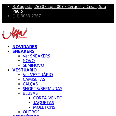
R. Augusta, 2690 - Loja 007 - Cerqueira César, São
Paulo
(11) 3063-2767
alfa@alfasneakers
NOVIDADES
SNEAKERS
Ver SNEAKERS
NOVO
SEMINOVO
VESTUÁRIO
Ver VESTUÁRIO
CAMISETAS
CALÇAS
SHORTS/BERMUDAS
BLUSAS
CORTA-VENTO
JAQUETAS
MOLETONS
OUTROS