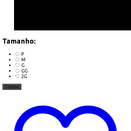
Tamanho:
P
M
G
GG
2G
Comprar