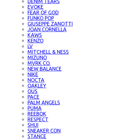
DENIM TEARS
EVOKE
FEAR OF GOD
FUNKO POP
GIUSEPPE ZANOTTI
JOAN CORNELLA
KAWS
KENZO
LV
MITCHELL & NESS
MIZUNO
MVRK CO.
NEW BALANCE
NIKE
NOCTA
OAKLEY
OUS
PACE
PALM ANGELS
PUMA
REEBOK
RESPECT
SHUI
SNEAKER CON
STANCE