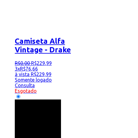
Camiseta Alfa
Vintage - Drake
R$
0
,
00
R$
229
,
99
3x
R$
76,66
à vista
R$
229,99
Somente logado
Consulta
Esgotado