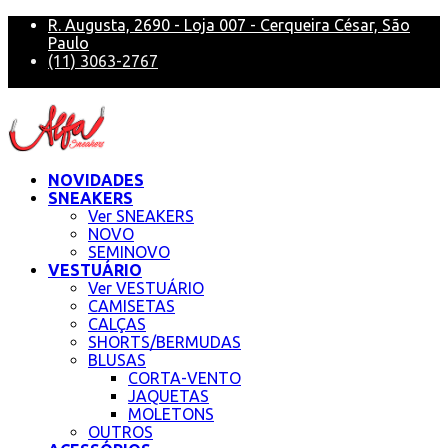
R. Augusta, 2690 - Loja 007 - Cerqueira César, São
Paulo
(11) 3063-2767
alfa@alfasneakers
NOVIDADES
SNEAKERS
Ver SNEAKERS
NOVO
SEMINOVO
VESTUÁRIO
Ver VESTUÁRIO
CAMISETAS
CALÇAS
SHORTS/BERMUDAS
BLUSAS
CORTA-VENTO
JAQUETAS
MOLETONS
OUTROS