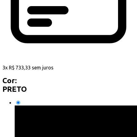
3
x
R$
733,33
sem juros
Cor:
PRETO