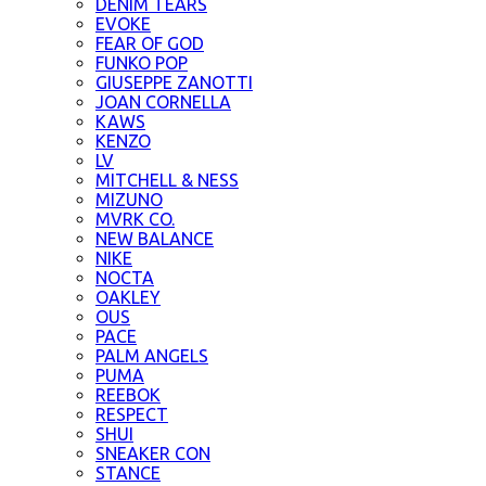
DENIM TEARS
EVOKE
FEAR OF GOD
FUNKO POP
GIUSEPPE ZANOTTI
JOAN CORNELLA
KAWS
KENZO
LV
MITCHELL & NESS
MIZUNO
MVRK CO.
NEW BALANCE
NIKE
NOCTA
OAKLEY
OUS
PACE
PALM ANGELS
PUMA
REEBOK
RESPECT
SHUI
SNEAKER CON
STANCE