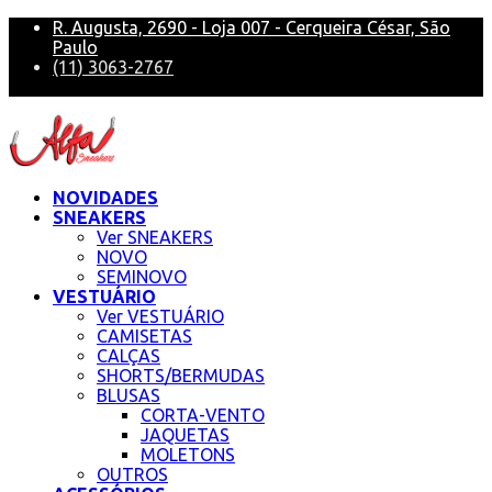
R. Augusta, 2690 - Loja 007 - Cerqueira César, São
Paulo
(11) 3063-2767
alfa@alfasneakers
NOVIDADES
SNEAKERS
Ver SNEAKERS
NOVO
SEMINOVO
VESTUÁRIO
Ver VESTUÁRIO
CAMISETAS
CALÇAS
SHORTS/BERMUDAS
BLUSAS
CORTA-VENTO
JAQUETAS
MOLETONS
OUTROS