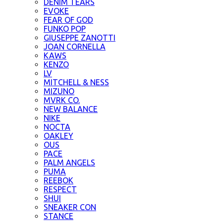
DENIM TEARS
EVOKE
FEAR OF GOD
FUNKO POP
GIUSEPPE ZANOTTI
JOAN CORNELLA
KAWS
KENZO
LV
MITCHELL & NESS
MIZUNO
MVRK CO.
NEW BALANCE
NIKE
NOCTA
OAKLEY
OUS
PACE
PALM ANGELS
PUMA
REEBOK
RESPECT
SHUI
SNEAKER CON
STANCE