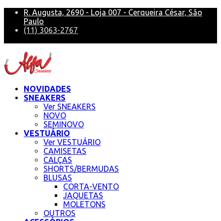
R. Augusta, 2690 - Loja 007 - Cerqueira César, São
Paulo
(11) 3063-2767
alfa@alfasneakers
NOVIDADES
SNEAKERS
Ver SNEAKERS
NOVO
SEMINOVO
VESTUÁRIO
Ver VESTUÁRIO
CAMISETAS
CALÇAS
SHORTS/BERMUDAS
BLUSAS
CORTA-VENTO
JAQUETAS
MOLETONS
OUTROS