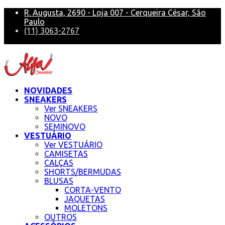
R. Augusta, 2690 - Loja 007 - Cerqueira César, São
Paulo
(11) 3063-2767
alfa@alfasneakers
NOVIDADES
SNEAKERS
Ver SNEAKERS
NOVO
SEMINOVO
VESTUÁRIO
Ver VESTUÁRIO
CAMISETAS
CALÇAS
SHORTS/BERMUDAS
BLUSAS
CORTA-VENTO
JAQUETAS
MOLETONS
OUTROS