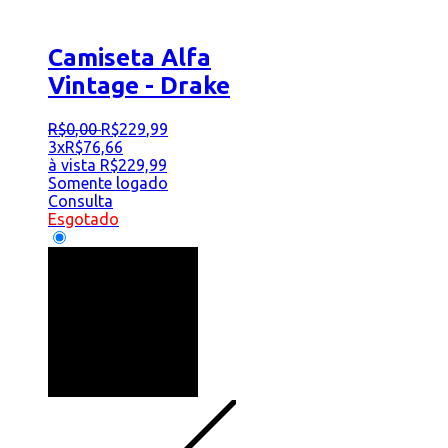
Camiseta Alfa
Vintage - Drake
R$
0
,
00
R$
229
,
99
3x
R$
76,66
à vista
R$
229,99
Somente logado
Consulta
Esgotado