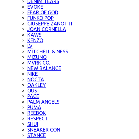
DENIM TEARS
EVOKE
FEAR OF GOD
FUNKO POP
GIUSEPPE ZANOTTI
JOAN CORNELLA
KAWS
KENZO
LV
MITCHELL & NESS
MIZUNO
MVRK CO.
NEW BALANCE
NIKE
NOCTA
OAKLEY
OUS
PACE
PALM ANGELS
PUMA
REEBOK
RESPECT
SHUI
SNEAKER CON
STANCE