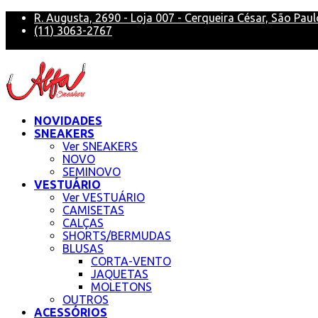
R. Augusta, 2690 - Loja 007 - Cerqueira César, São Paul
(11) 3063-2767
alfa@alfasneakers
NOVIDADES
SNEAKERS
Ver SNEAKERS
NOVO
SEMINOVO
VESTUÁRIO
Ver VESTUÁRIO
CAMISETAS
CALÇAS
SHORTS/BERMUDAS
BLUSAS
CORTA-VENTO
JAQUETAS
MOLETONS
OUTROS
ACESSÓRIOS