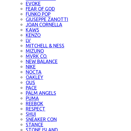
EVOKE
FEAR OF GOD
FUNKO POP
GIUSEPPE ZANOTTI
JOAN CORNELLA
KAWS
KENZO
LV
MITCHELL & NESS
MIZUNO
MVRK CO.
NEW BALANCE
NIKE
NOCTA
OAKLEY
OUS
PACE
PALM ANGELS
PUMA
REEBOK
RESPECT
SHUI
SNEAKER CON
STANCE
STONE ISLAND