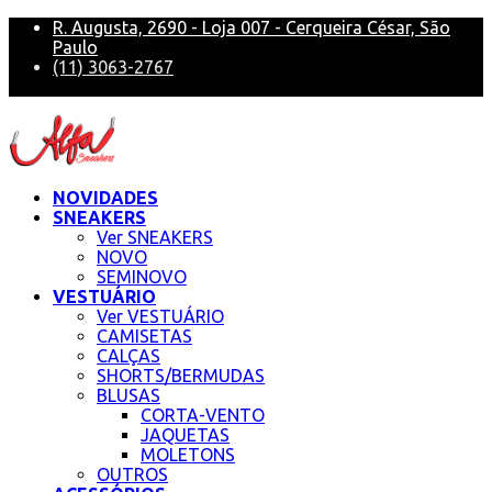
R. Augusta, 2690 - Loja 007 - Cerqueira César, São
Paulo
(11) 3063-2767
alfa@alfasneakers
NOVIDADES
SNEAKERS
Ver SNEAKERS
NOVO
SEMINOVO
VESTUÁRIO
Ver VESTUÁRIO
CAMISETAS
CALÇAS
SHORTS/BERMUDAS
BLUSAS
CORTA-VENTO
JAQUETAS
MOLETONS
OUTROS