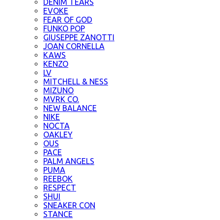
DENIM TEARS
EVOKE
FEAR OF GOD
FUNKO POP
GIUSEPPE ZANOTTI
JOAN CORNELLA
KAWS
KENZO
LV
MITCHELL & NESS
MIZUNO
MVRK CO.
NEW BALANCE
NIKE
NOCTA
OAKLEY
OUS
PACE
PALM ANGELS
PUMA
REEBOK
RESPECT
SHUI
SNEAKER CON
STANCE