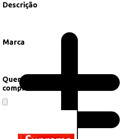
Descrição
Marca
Quem viu este produto também
comprou