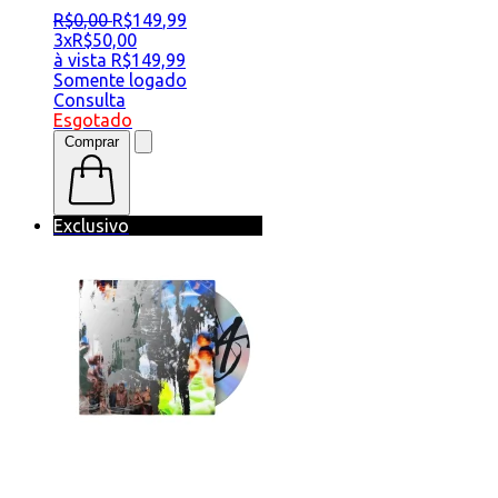
R$
0
,
00
R$
149
,
99
3x
R$
50,00
à vista
R$
149,99
Somente logado
Consulta
Esgotado
Comprar