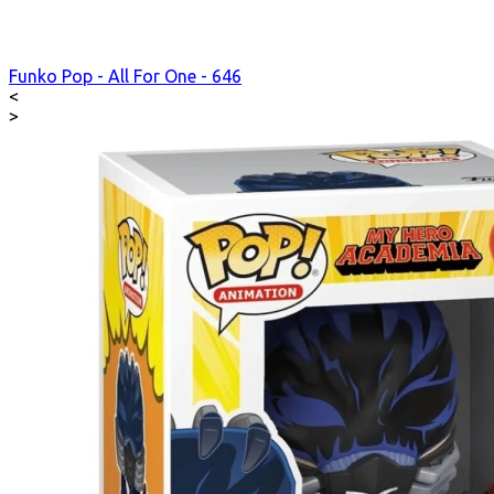
Funko Pop - All For One - 646
<
>