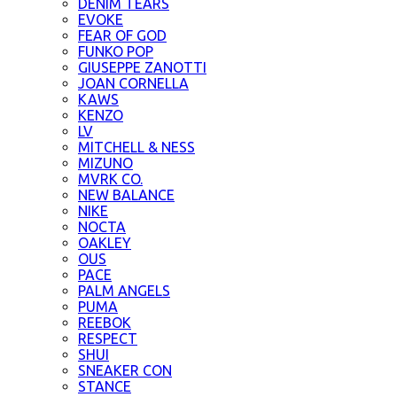
DENIM TEARS
EVOKE
FEAR OF GOD
FUNKO POP
GIUSEPPE ZANOTTI
JOAN CORNELLA
KAWS
KENZO
LV
MITCHELL & NESS
MIZUNO
MVRK CO.
NEW BALANCE
NIKE
NOCTA
OAKLEY
OUS
PACE
PALM ANGELS
PUMA
REEBOK
RESPECT
SHUI
SNEAKER CON
STANCE