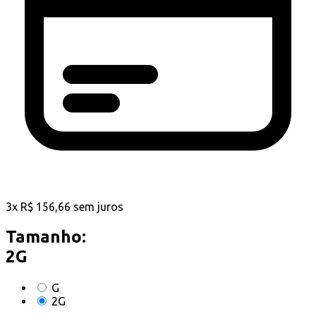
3
x
R$
156,66
sem juros
Tamanho:
2G
G
2G