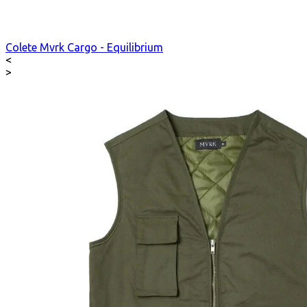
Colete Mvrk Cargo - Equilibrium
<
>