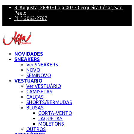
R. Augusta, 2690 - Loja 007 - Cerqueira César, São
Paulo
(11) 3063-2767
alfa@alfasneakers
NOVIDADES
SNEAKERS
Ver SNEAKERS
NOVO
SEMINOVO
VESTUÁRIO
Ver VESTUÁRIO
CAMISETAS
CALÇAS
SHORTS/BERMUDAS
BLUSAS
CORTA-VENTO
JAQUETAS
MOLETONS
OUTROS