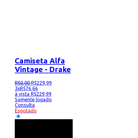
Camiseta Alfa
Vintage - Drake
R$
0
,
00
R$
229
,
99
3x
R$
76,66
à vista
R$
229,99
Somente logado
Consulta
Esgotado