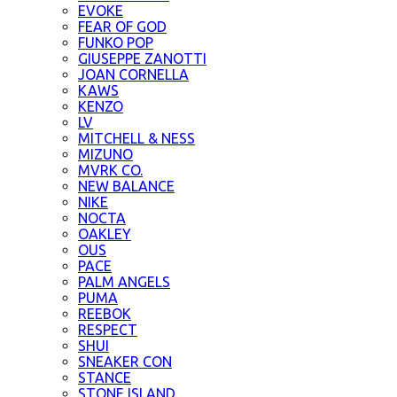
EVOKE
FEAR OF GOD
FUNKO POP
GIUSEPPE ZANOTTI
JOAN CORNELLA
KAWS
KENZO
LV
MITCHELL & NESS
MIZUNO
MVRK CO.
NEW BALANCE
NIKE
NOCTA
OAKLEY
OUS
PACE
PALM ANGELS
PUMA
REEBOK
RESPECT
SHUI
SNEAKER CON
STANCE
STONE ISLAND