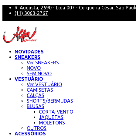
R. Augusta, 2690 - Loja 007 - Cerqueira César, São Paul
(11) 3063-2767
alfa@alfasneakers
NOVIDADES
SNEAKERS
Ver SNEAKERS
NOVO
SEMINOVO
VESTUÁRIO
Ver VESTUÁRIO
CAMISETAS
CALÇAS
SHORTS/BERMUDAS
BLUSAS
CORTA-VENTO
JAQUETAS
MOLETONS
OUTROS
ACESSÓRIOS