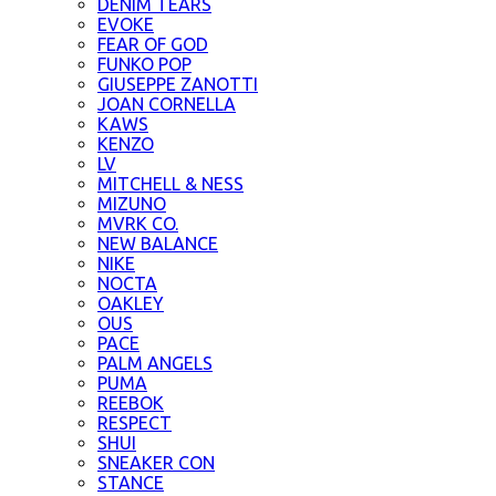
DENIM TEARS
EVOKE
FEAR OF GOD
FUNKO POP
GIUSEPPE ZANOTTI
JOAN CORNELLA
KAWS
KENZO
LV
MITCHELL & NESS
MIZUNO
MVRK CO.
NEW BALANCE
NIKE
NOCTA
OAKLEY
OUS
PACE
PALM ANGELS
PUMA
REEBOK
RESPECT
SHUI
SNEAKER CON
STANCE