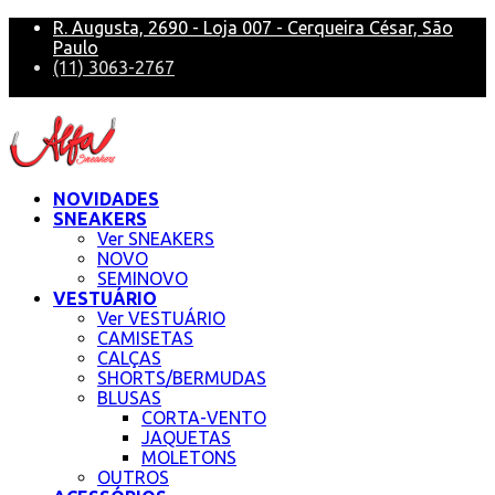
R. Augusta, 2690 - Loja 007 - Cerqueira César, São
Paulo
(11) 3063-2767
alfa@alfasneakers
NOVIDADES
SNEAKERS
Ver SNEAKERS
NOVO
SEMINOVO
VESTUÁRIO
Ver VESTUÁRIO
CAMISETAS
CALÇAS
SHORTS/BERMUDAS
BLUSAS
CORTA-VENTO
JAQUETAS
MOLETONS
OUTROS