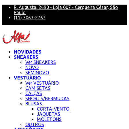
R. Augusta, 2690 - Loja 007 - Cerqueira César, São
Paulo
(11) 3063-2767
alfa@alfasneakers
NOVIDADES
SNEAKERS
Ver SNEAKERS
NOVO
SEMINOVO
VESTUÁRIO
Ver VESTUÁRIO
CAMISETAS
CALÇAS
SHORTS/BERMUDAS
BLUSAS
CORTA-VENTO
JAQUETAS
MOLETONS
OUTROS