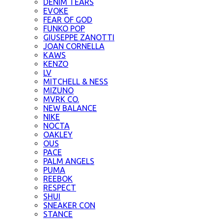
DENIM TEARS
EVOKE
FEAR OF GOD
FUNKO POP
GIUSEPPE ZANOTTI
JOAN CORNELLA
KAWS
KENZO
LV
MITCHELL & NESS
MIZUNO
MVRK CO.
NEW BALANCE
NIKE
NOCTA
OAKLEY
OUS
PACE
PALM ANGELS
PUMA
REEBOK
RESPECT
SHUI
SNEAKER CON
STANCE