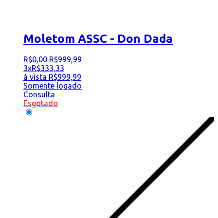
Moletom ASSC - Don Dada
R$
0
,
00
R$
999
,
99
3x
R$
333,33
à vista
R$
999,99
Somente logado
Consulta
Esgotado