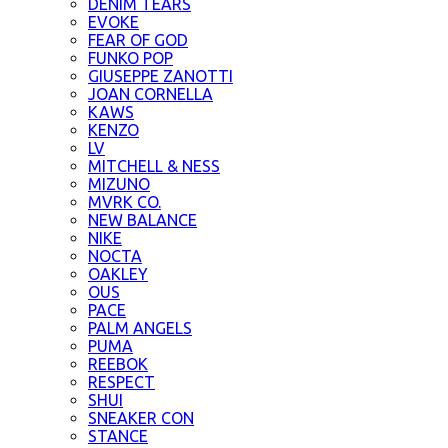
DENIM TEARS
EVOKE
FEAR OF GOD
FUNKO POP
GIUSEPPE ZANOTTI
JOAN CORNELLA
KAWS
KENZO
LV
MITCHELL & NESS
MIZUNO
MVRK CO.
NEW BALANCE
NIKE
NOCTA
OAKLEY
OUS
PACE
PALM ANGELS
PUMA
REEBOK
RESPECT
SHUI
SNEAKER CON
STANCE