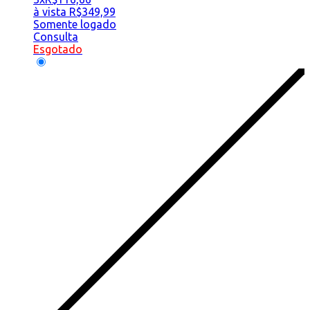
à vista
R$
349,99
Somente logado
Consulta
Esgotado