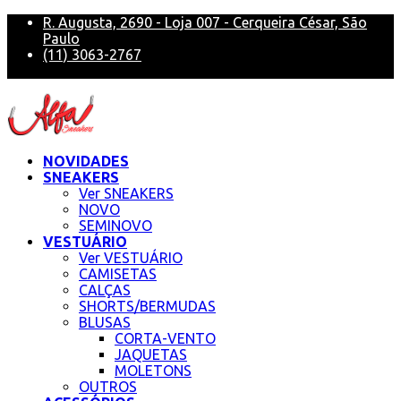
R. Augusta, 2690 - Loja 007 - Cerqueira César, São
Paulo
(11) 3063-2767
alfa@alfasneakers
NOVIDADES
SNEAKERS
Ver SNEAKERS
NOVO
SEMINOVO
VESTUÁRIO
Ver VESTUÁRIO
CAMISETAS
CALÇAS
SHORTS/BERMUDAS
BLUSAS
CORTA-VENTO
JAQUETAS
MOLETONS
OUTROS