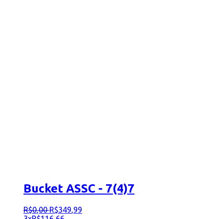
Bucket ASSC - 7(4)7
R$
0
,
00
R$
349
,
99
3x
R$
116,66